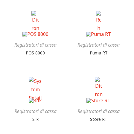
Registratori di cassa
Registratori di cassa
POS 8000
Puma RT
Registratori di cassa
Registratori di cassa
Silk
Store RT