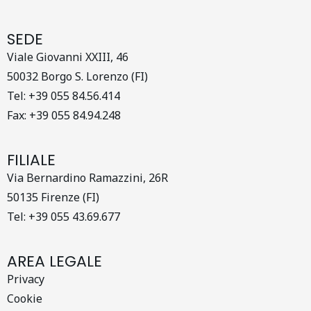
SEDE
Viale Giovanni XXIII, 46
50032 Borgo S. Lorenzo (FI)
Tel: +39 055 84.56.414
Fax: +39 055 84.94.248
FILIALE
Via Bernardino Ramazzini, 26R
50135 Firenze (FI)
Tel: +39 055 43.69.677
AREA LEGALE
Privacy
Cookie