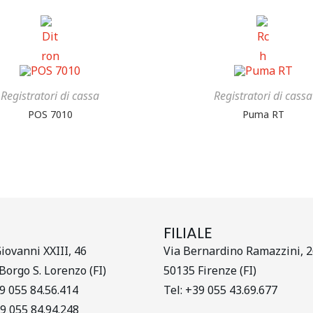
Registratori di cassa
Registratori di cassa
POS 7010
Puma RT
E
FILIALE
Giovanni XXIII, 46
Via Bernardino Ramazzini, 
Borgo S. Lorenzo (FI)
50135 Firenze (FI)
39 055 84.56.414
Tel: +39 055 43.69.677
39 055 84.94.248