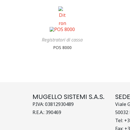
Registratori di cassa
POS 8000
MUGELLO SISTEMI S.A.S.
SED
P.IVA: 03812930489
Viale 
R.E.A.: 390469
50032 
Tel: +
Fax: +